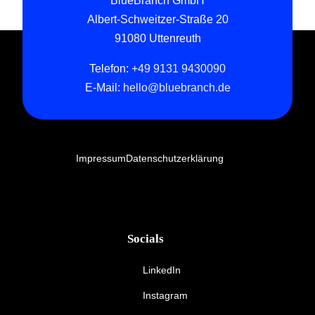
BlueBranch GmbH
Albert-Schweitzer-Straße 20
91080 Uttenreuth
Telefon:
+49 9131 9430090
E-Mail:
hello@bluebranch.de
Impres­sum
Daten­schutz­er­klä­rung
Socials
LinkedIn
Instagram