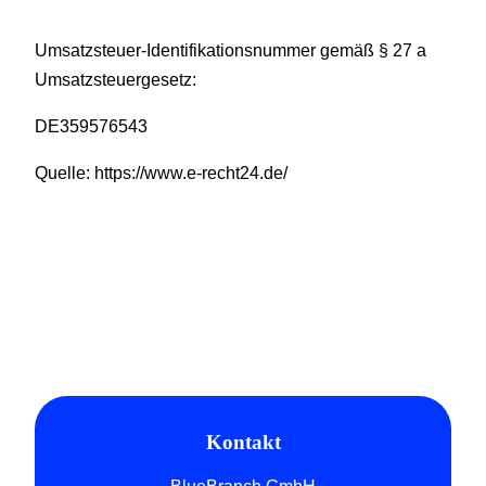
Umsatz­steu­er-Iden­ti­fi­ka­ti­ons­num­mer gemäß § 27 a
Umsatz­steu­er­ge­setz:
DE359576543
Quel­le: https://www.e‑recht24.de/
Kontakt