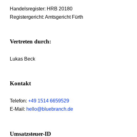
Han­dels­re­gis­ter: HRB 20180
Regis­ter­ge­richt: Amts­ge­richt Fürth
Ver­tre­ten durch:
Lukas Beck
Kon­takt
Tele­fon:
+49 1514 6659529
E‑Mail:
hello@bluebranch.de
Umsatz­steu­er-ID