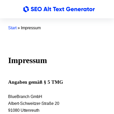
Start
»
Impressum
Impres­sum
Anga­ben gemäß § 5 TMG
BlueBranch GmbH
Albert-Schweit­zer-Stra­ße 20
91080 Utten­reuth